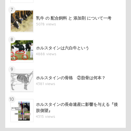
7
乳牛 の 配合飼料 と 添加剤 について一考
5078 views
8
ホルスタインは六白牛という
4888 views
9
ホルスタインの骨格 ②肋骨は何本？
4381 views
10
ホルスタインの長命連産に影響を与える『後
肢側望』
4315 views