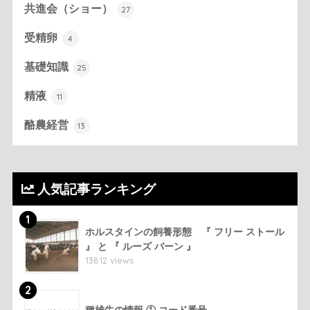
共進会（ショー）
27
受精卵
4
基礎知識
25
精液
11
酪農経営
13
人気記事ランキング
1
ホルスタインの飼養形態 『 フリー ストール
』 と 『 ルーズ バーン 』
13812 views
2