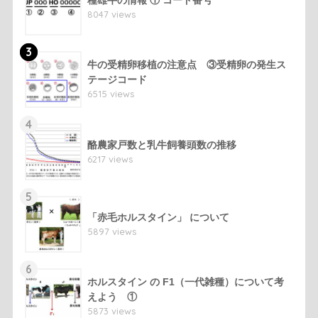
種雄牛の情報 ① コード番号
8047 views
3
牛の受精卵移植の注意点 ③受精卵の発生ス
テージコード
6515 views
4
酪農家戸数と乳牛飼養頭数の推移
6217 views
5
「赤毛ホルスタイン」 について
5897 views
6
ホルスタイン の F1（一代雑種）について考
えよう ①
5873 views