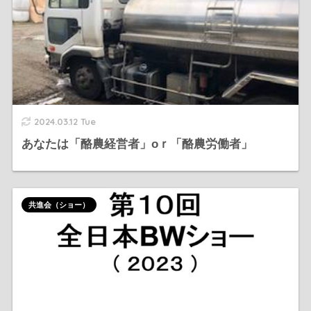
2024.03.12 Tue
あなたは「酪農経営者」oｒ「酪農労働者」
共進会（ショー）