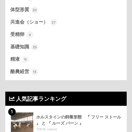
体型形質
20
共進会（ショー）
27
受精卵
4
基礎知識
25
精液
11
酪農経営
13
人気記事ランキング
1
ホルスタインの飼養形態 『 フリー ストール
』 と 『 ルーズ バーン 』
13814 views