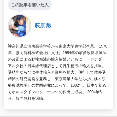
この記事を書いた人
荻原 勲
神奈川県立湘南高等学校から東京大学農学部卒業。 1970
年、協同飼料株式会社に入社。1984年の家畜改良増殖法
の改正による動物精液の輸入解禁とともに、（カナダ）
アルタ社の日本総代理店として乳牛精液の輸入を担当。
受精卵ならびに生体輸入と業務を拡大。併行して体外受
精卵の研究開発を兼務し、東京農業大学ならびに栃木県
酪農試験場との共同研究によって、1992年、日本で初め
てホルスタインのクローン牛の作出に成功。 2004年6
月、協同飼料を退職。