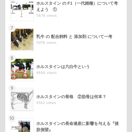
ホルスタイン の F1（一代雑種）について考
えよう ①
5878 views
7
乳牛 の 配合飼料 と 添加剤 について一考
5078 views
8
ホルスタインは六白牛という
4888 views
9
ホルスタインの骨格 ②肋骨は何本？
4382 views
10
ホルスタインの長命連産に影響を与える『後
肢側望』