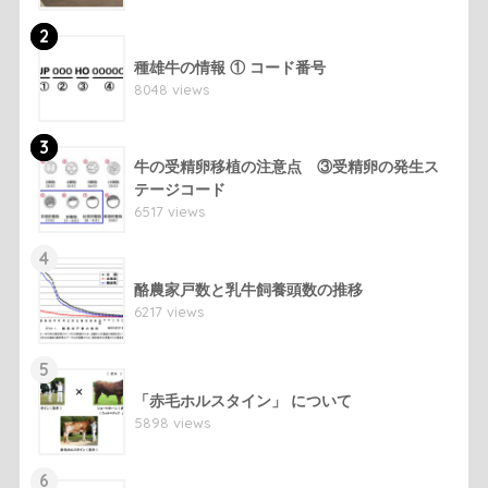
2
種雄牛の情報 ① コード番号
8048 views
3
牛の受精卵移植の注意点 ③受精卵の発生ス
テージコード
6517 views
4
酪農家戸数と乳牛飼養頭数の推移
6217 views
5
「赤毛ホルスタイン」 について
5898 views
6