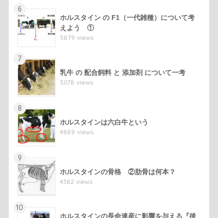
6
ホルスタイン の F1（一代雑種）について考
えよう ①
5879 views
7
乳牛 の 配合飼料 と 添加剤 について一考
5078 views
8
ホルスタインは六白牛という
4889 views
9
ホルスタインの骨格 ②肋骨は何本？
4382 views
10
ホルスタインの長命連産に影響を与える『後