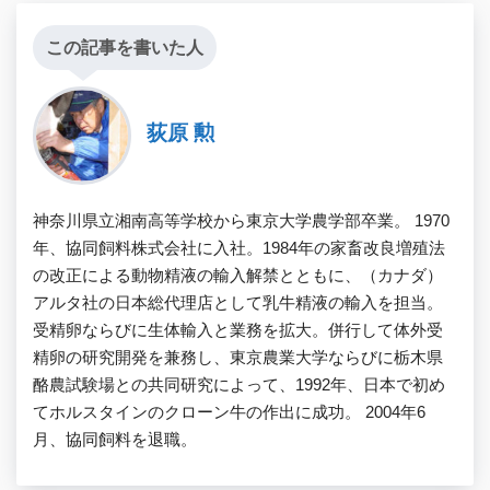
この記事を書いた人
荻原 勲
神奈川県立湘南高等学校から東京大学農学部卒業。 1970
年、協同飼料株式会社に入社。1984年の家畜改良増殖法
の改正による動物精液の輸入解禁とともに、（カナダ）
アルタ社の日本総代理店として乳牛精液の輸入を担当。
受精卵ならびに生体輸入と業務を拡大。併行して体外受
精卵の研究開発を兼務し、東京農業大学ならびに栃木県
酪農試験場との共同研究によって、1992年、日本で初め
てホルスタインのクローン牛の作出に成功。 2004年6
月、協同飼料を退職。