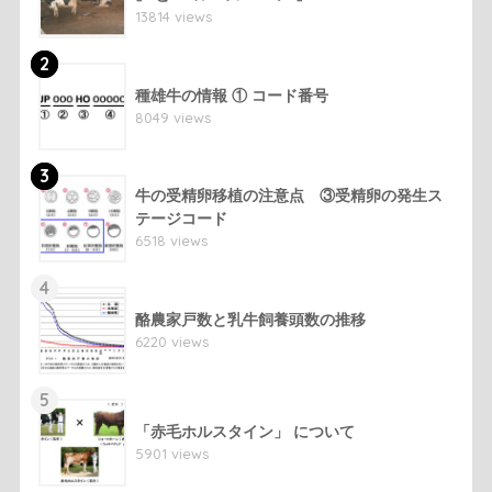
13814 views
2
種雄牛の情報 ① コード番号
8049 views
3
牛の受精卵移植の注意点 ③受精卵の発生ス
テージコード
6518 views
4
酪農家戸数と乳牛飼養頭数の推移
6220 views
5
「赤毛ホルスタイン」 について
5901 views