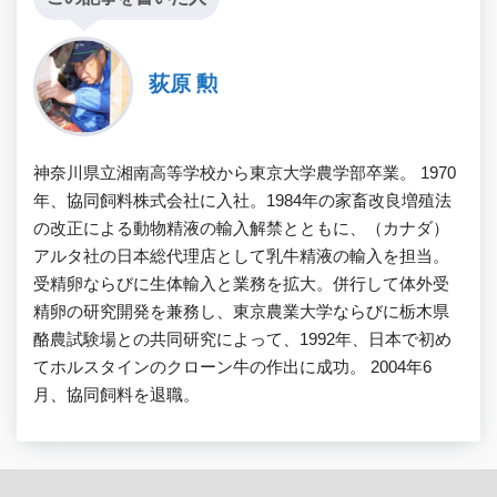
荻原 勲
神奈川県立湘南高等学校から東京大学農学部卒業。 1970
年、協同飼料株式会社に入社。1984年の家畜改良増殖法
の改正による動物精液の輸入解禁とともに、（カナダ）
アルタ社の日本総代理店として乳牛精液の輸入を担当。
受精卵ならびに生体輸入と業務を拡大。併行して体外受
精卵の研究開発を兼務し、東京農業大学ならびに栃木県
酪農試験場との共同研究によって、1992年、日本で初め
てホルスタインのクローン牛の作出に成功。 2004年6
月、協同飼料を退職。