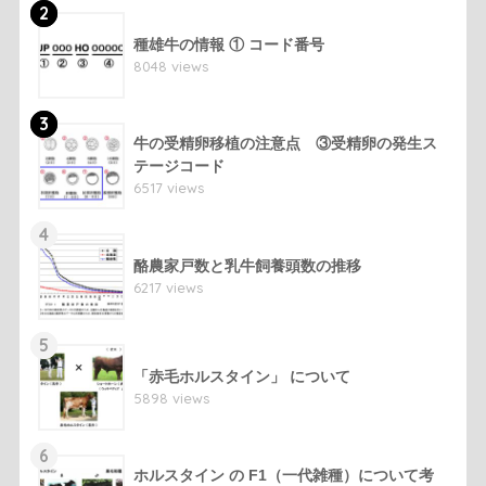
2
種雄牛の情報 ① コード番号
8048 views
3
牛の受精卵移植の注意点 ③受精卵の発生ス
テージコード
6517 views
4
酪農家戸数と乳牛飼養頭数の推移
6217 views
5
「赤毛ホルスタイン」 について
5898 views
6
ホルスタイン の F1（一代雑種）について考