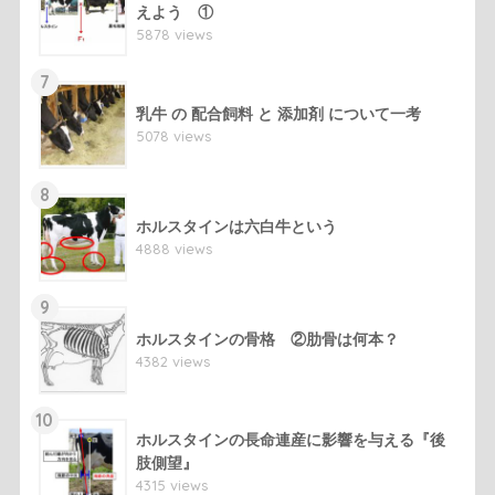
えよう ①
5878 views
7
乳牛 の 配合飼料 と 添加剤 について一考
5078 views
8
ホルスタインは六白牛という
4888 views
9
ホルスタインの骨格 ②肋骨は何本？
4382 views
10
ホルスタインの長命連産に影響を与える『後
肢側望』
4315 views