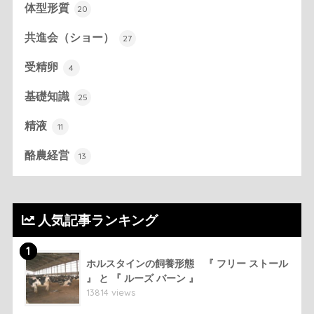
体型形質
20
共進会（ショー）
27
受精卵
4
基礎知識
25
精液
11
酪農経営
13
人気記事ランキング
1
ホルスタインの飼養形態 『 フリー ストール
』 と 『 ルーズ バーン 』
13814 views