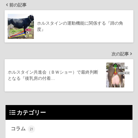
前の記事
ホルスタインの運動機能に関係する『蹄の角
度』
次の記事
ホルスタイン共進会（ＢＷショー）で最終判断
となる『後乳房の付着…
カテゴリー
コラム
21